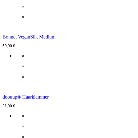
Font Size
Text Edge Style
Font Family
Bonnet VeganSilk Medium
59,90
€
Reset
restore all settings to the default values
Done
Close Modal Dialog
End of dialog window.
doouup® Haarklammer
31,90
€