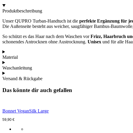
subtitles off
, selected
Produktbeschreibung
Audio Track
Unser QUPRO Turban-Handtuch ist die
perfekte Ergänzung für je
This is a modal window.
Die Außenseite besteht aus weicher, saugfähiger Bambus-Baumwolle, d
The media could not be loaded, either because
So schützt es das Haar nach dem Waschen vor
Frizz, Haarbruch u
the server or network failed or because the
schonendes Antrocknen ohne Austrocknung.
Unisex
und für alle Haa
format is not supported.
Beginning of dialog window. Escape will
Material
cancel and close the window.
Waschanleitung
Text
Color
Transparency
Versand & Rückgabe
Das könnte dir auch gefallen
Background
Color
Transparency
Bonnet VeganSilk Large
Window
59,90
€
Color
Transparency