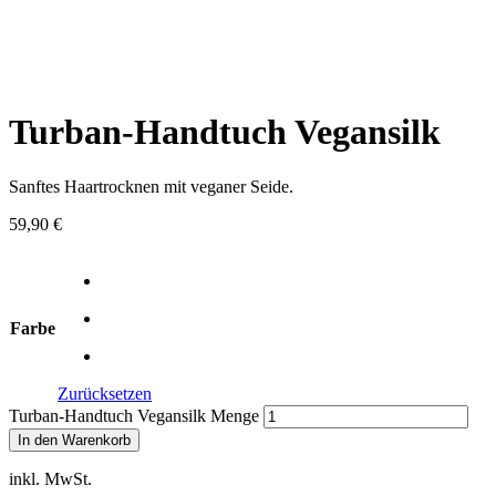
Mute
Current Time
0:00
/
Duration
-:-
Loaded
:
0%
0:00
Turban-Handtuch Vegansilk
Stream Type
LIVE
Seek to live, currently playing live
LIVE
Remaining Time
-0:00
Sanftes Haartrocknen mit veganer Seide.
Playback Rate
59,90
€
1x
Chapters
Chapters
Farbe
Descriptions
descriptions off
, selected
Zurücksetzen
Turban-Handtuch Vegansilk Menge
Subtitles
In den Warenkorb
subtitles settings
, opens subtitles settings
inkl. MwSt.
dialog