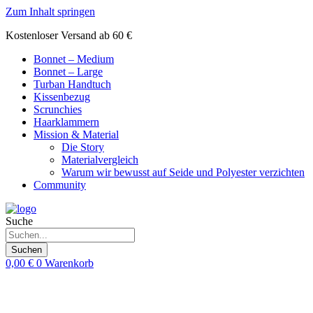
Zum Inhalt springen
Kostenloser Versand ab 60 €
Bonnet – Medium
Bonnet – Large
Turban Handtuch
Kissenbezug
Scrunchies
Haarklammern
Mission & Material
Die Story
Materialvergleich
Warum wir bewusst auf Seide und Polyester verzichten
Community
Suche
Suchen
0,00
€
0
Warenkorb