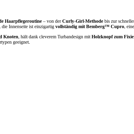
de Haarpflegeroutine
– von der
Curly-Girl-Methode
bis zur schnell
ie Innenseite ist einzigartig
vollständig mit Bemberg™ Cupro
, ein
nd Knoten
, hält dank cleverem Turbandesign mit
Holzknopf zum Fixie
rtypen geeignet.