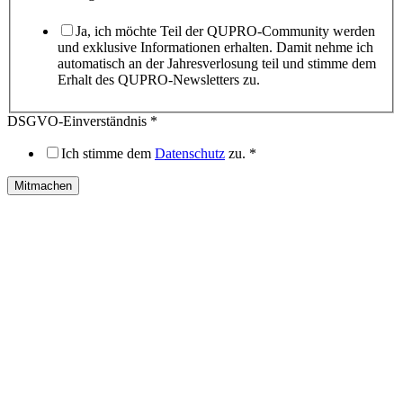
Ja, ich möchte Teil der QUPRO-Community werden
und exklusive Informationen erhalten. Damit nehme ich
automatisch an der Jahresverlosung teil und stimme dem
Erhalt des QUPRO-Newsletters zu.
Ich
DSGVO-Einverständnis
*
mich
E-
Ich stimme dem
Datenschutz
zu.
*
Mail-
Adresse
Mitmachen